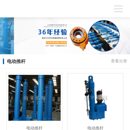
电动推杆
查看分类
电动推杆
电动推杆