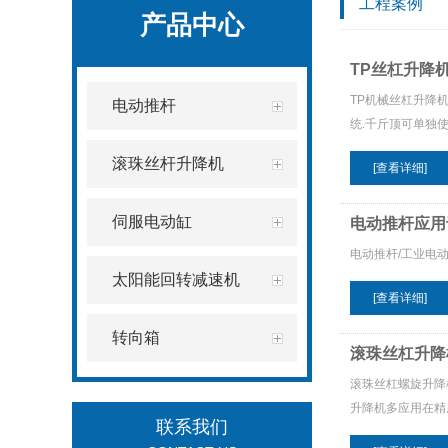
工程案例
产品中心
TP丝杠升降
TP机械丝杠升降
电动推杆
统.千斤顶可单独
滚珠丝杆升降机
[查看详细]
伺服电动缸
电动推杆应用
电动推杆/工业电
太阳能回转减速机
[查看详细]
转向箱
滚珠丝杠升降
滚珠丝杠螺旋升降
升降机多应用在精
联系我们