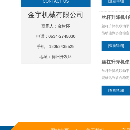
CONTACT US
[查看详细]
金宇机械有限公司
丝杆升降机4
联系人：金树怀
丝杆升降机联动平
能够达到多台稳定
电话：0534-2745030
[查看详细]
手机：18053435528
地址：德州开发区
丝杠升降机使
丝杆升降机联动平
能够达到多台稳定
[查看详细]