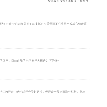
您当前的位置：
首页
»
工程案例
降机配有自动连锁机构,即他们能支撑自身重量而不必采用闸或其它锁定系
定的体系，目前市场的电动推杆大概分为以下4种
珠丝杠的寿命，蜗轮蜗杆会受到磨损，但寿命一般比滚珠丝杠长。此款