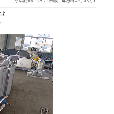
您当前的位置：
首页
»
工程案例
»
电动推杆应用于食品行业
业
数：