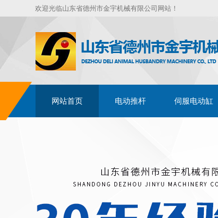
欢迎光临山东省德州市金宇机械有限公司网站！
网站首页
电动推杆
伺服电动缸