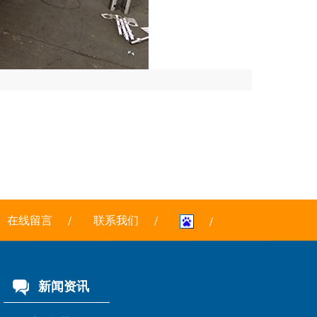
在线留言
联系我们
新闻资讯