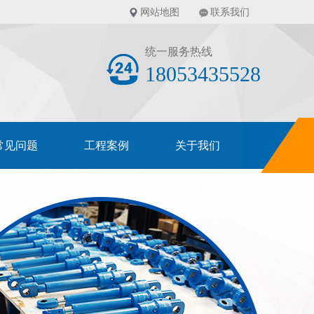
网站地图
联系我们
统一服务热线
18053435528
常见问题
工程案例
关于我们