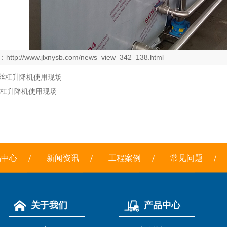
：
http://www.jlxnysb.com/news_view_342_138.html
丝杠升降机使用现场
丝杠升降机使用现场
品中心
新闻资讯
工程案例
常见问题
关于我们
产品中心