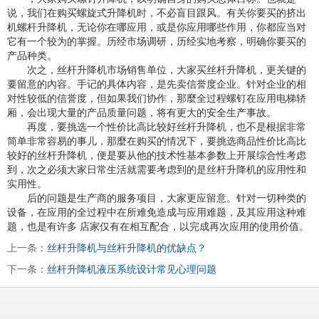
说，我们在购买螺旋式升降机时，不必盲目跟风。有关你要买的挤出
机螺杆升降机，无论你在哪应用，或是你应用哪些作用，你都应当对
它有一个较为的掌握。历经市场调研，历经实地考察，明确你要买的
产品种类。
次之，丝杆升降机市场销售单位，大家买丝杆升降机，更关键的
要留意的內容。手记的具体内容，是先卖信誉度企业。针对企业的相
对性较低的信誉度，但如果我们协作，那麼全过程螺钉在应用电梯轿
厢，会出现大量的产品质量问题，将有更大的安全生产事故。
再度，要挑选一个性价比高比较好丝杆升降机，也不是根据非常
简单非常容易的事儿，那麼在购买的情况下，要挑选商品性价比高比
较好的丝杆升降机，便是要从他的技术性基本参数上开展综合性考虑
到，次之必须大家日常生活就需要考虑到的是丝杆升降机的应用性和
实用性。
后的问题是生产商的服务项目，大家更应留意。针对一切种类的
设备，在应用的全过程中在所难免造成与应用难题，及其应用这种难
题，也是有许多 店家仅有在相互配合，以完成再次应用的使用价值。
上一条：
丝杆升降机与丝杆升降机的优缺点？
下一条：
丝杆升降机液压系统设计常见心理问题