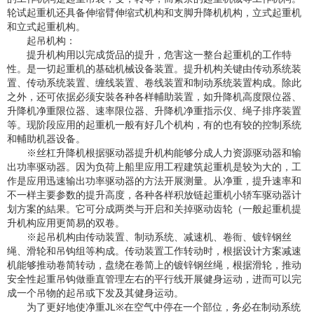
轮试起重机还具备伸缩臂伸缩式机构和支脚升降机机构，立式起重机
和立式起重机构。
起吊机构：
提升机构用以完成货品的提升，危害这一整台起重机的工作特
性。是一切起重机的基础机械设备装置。提升机构关键由传动系统装
置、传动系统装置、缠线装置、卷线装置和制动系统装置构成。除此
之外，还可依据必须安裝各种各样輔助装置，如升降机高度限位器、
升降机净重限位器、速率限位器、升降机净重指示仪、绳子排序装置
等。现阶段应用的起重机一般有好几个机构，有的也有较的控制系统
和輔助机器设备。
※丝杠升降机根据驱动器提升机构能够分成人力资源驱动器和输
出功率驱动器。因为负荷上船里应用工程建筑起重机是较为大的，工
作是应用迅速输出功率驱动器的方法开展测量。从净重，提升速率和
不一样主要参数的提升高度，各种各样积放链起重机小轿车驱动器计
划方案的結果。它可分成两类与开启和关掉驱动齿轮（一般起重机提
升机构应用更简易的双卷。
※起吊机构由传动装置、制动系统、减速机、卷衙、镀锌钢丝
绳、滑轮和吊钩组等构成。传动装置工作转动时，根据设计方案减速
机能够推动卷简转动，盘绕在卷简上的镀锌钢丝绳，根据滑轮，推动
安全性起重吊钩做垂直管理左右的平行线开展健身运动，进而可以完
成一个吊物的起吊或下发及其健身运动。
为了更好地使净重JL※在空气中停在一个部位，务必在制动系统