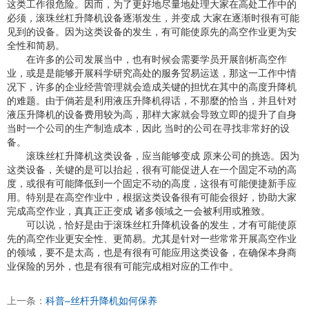
这类工作很危险。因而，为了更好地尽量地处理大家在高处工作中的
必须，
滚珠丝杠升降机
设备逐渐发生，并变成 大家在逐渐时很有可能
见到的设备。因为这类设备的发生，有可能使原先的高空作业更为安
全性和简易。
在许多的公司发展当中，也有时候会需要学员开展剖析高空作
业，或是是能够开展科学研究高处的服务贸易运送，那这一工作中情
况下，许多的企业经营管理就会造成关键的担忧在其中的高度升降机
的难题。由于倘若是利用液压升降机得话，不那麼的恰当，并且针对
液压升降机的设备费用较为高，那样大家就会导致立即的提升了自身
当时一个公司的生产制造成本，因此 当时的公司在寻找非常好的设
备。
滚珠丝杠升降机这类设备，应当能够变成 原来公司的挑选。因为
这类设备，关键的是可以抬起，很有可能促进人在一个固定不动的高
度，或很有可能降低到一个固定不动的高度，这很有可能便捷新手应
用。特别是在高空作业中，根据这类设备很有可能会很好，协助大家
完成高空作业，真真正正变成 诸多领域之一会被利用或雅致。
可以说，恰好是由于滚珠丝杠升降机设备的发生，才有可能使原
先的高空作业更安全性、更简易。尤其是针对一些常常开展高空作业
的领域，要不是太高，也是有很有可能应用这类设备，在确保本身商
业保险的另外，也是有很有可能完成相对应的工作中。
上一条：
科普–丝杆升降机如何保养