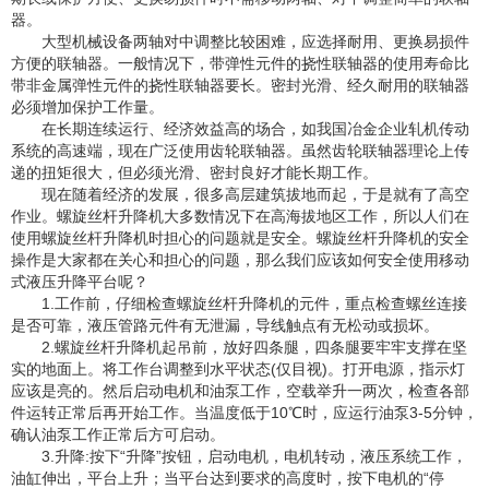
器。
大型机械设备两轴对中调整比较困难，应选择耐用、更换易损件
方便的联轴器。一般情况下，带弹性元件的挠性联轴器的使用寿命比
带非金属弹性元件的挠性联轴器要长。密封光滑、经久耐用的联轴器
必须增加保护工作量。
在长期连续运行、经济效益高的场合，如我国冶金企业轧机传动
系统的高速端，现在广泛使用齿轮联轴器。虽然齿轮联轴器理论上传
递的扭矩很大，但必须光滑、密封良好才能长期工作。
现在随着经济的发展，很多高层建筑拔地而起，于是就有了高空
作业。螺旋丝杆升降机大多数情况下在高海拔地区工作，所以人们在
使用螺旋丝杆升降机时担心的问题就是安全。螺旋丝杆升降机的安全
操作是大家都在关心和担心的问题，那么我们应该如何安全使用移动
式液压升降平台呢？
1.工作前，仔细检查螺旋丝杆升降机的元件，重点检查螺丝连接
是否可靠，液压管路元件有无泄漏，导线触点有无松动或损坏。
2.螺旋丝杆升降机起吊前，放好四条腿，四条腿要牢牢支撑在坚
实的地面上。将工作台调整到水平状态(仅目视)。打开电源，指示灯
应该是亮的。然后启动电机和油泵工作，空载举升一两次，检查各部
件运转正常后再开始工作。当温度低于10℃时，应运行油泵3-5分钟，
确认油泵工作正常后方可启动。
3.升降:按下“升降”按钮，启动电机，电机转动，液压系统工作，
油缸伸出，平台上升；当平台达到要求的高度时，按下电机的“停