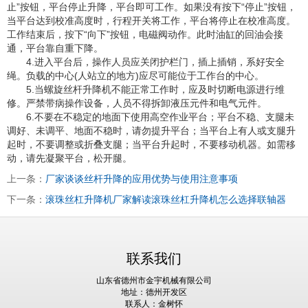
止”按钮，平台停止升降，平台即可工作。如果没有按下“停止”按钮，
当平台达到校准高度时，行程开关将工作，平台将停止在校准高度。
工作结束后，按下“向下”按钮，电磁阀动作。此时油缸的回油会接
通，平台靠自重下降。
4.进入平台后，操作人员应关闭护栏门，插上插销，系好安全
绳。负载的中心(人站立的地方)应尽可能位于工作台的中心。
5.当螺旋丝杆升降机不能正常工作时，应及时切断电源进行维
修。严禁带病操作设备，人员不得拆卸液压元件和电气元件。
6.不要在不稳定的地面下使用高空作业平台；平台不稳、支腿未
调好、未调平、地面不稳时，请勿提升平台；当平台上有人或支腿升
起时，不要调整或折叠支腿；当平台升起时，不要移动机器。如需移
动，请先凝聚平台，松开腿。
上一条：
厂家谈谈丝杆升降的应用优势与使用注意事项
下一条：
滚珠丝杠升降机厂家解读滚珠丝杠升降机怎么选择联轴器
联系我们
山东省德州市金宇机械有限公司
地址：德州开发区
联系人：金树怀